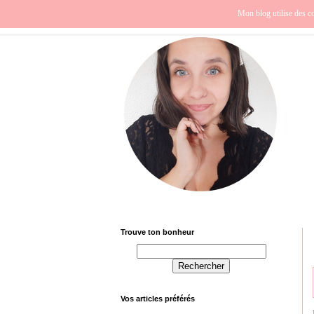
Beauté
Europe
Fra
Mon blog utilise des co
Trouve ton bonheur
Vos articles préférés