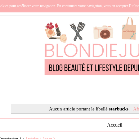
nce
Océanie
Lifestyle
Cuisine
Culture
Qui suis-j
okies pour améliorer votre navigation. En continuant votre navigation, vous en acceptez l'utilis
Aucun article portant le libellé
starbucks
.
Aff
Accueil