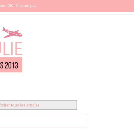
e ?
ation
OK
En savoir plus
icher tous les articles