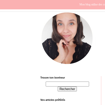
Beauté
Europe
Fra
Mon blog utilise des co
Trouve ton bonheur
Vos articles préférés