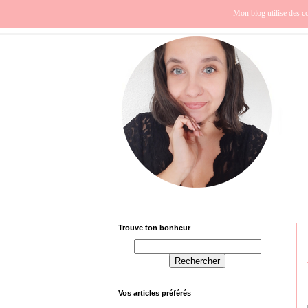
Beauté
Europe
Fra
Mon blog utilise des co
Trouve ton bonheur
Vos articles préférés