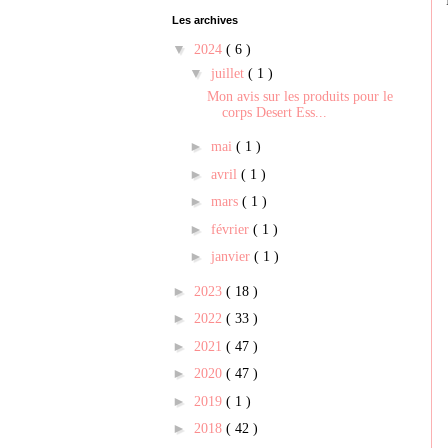
Les archives
▼
2024
( 6 )
▼
juillet
( 1 )
Mon avis sur les produits pour le
corps Desert Ess...
►
mai
( 1 )
►
avril
( 1 )
►
mars
( 1 )
►
février
( 1 )
►
janvier
( 1 )
►
2023
( 18 )
►
2022
( 33 )
►
2021
( 47 )
►
2020
( 47 )
►
2019
( 1 )
►
2018
( 42 )