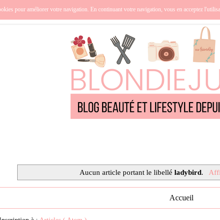
nce
Océanie
Lifestyle
Cuisine
Culture
Qui suis-j
okies pour améliorer votre navigation. En continuant votre navigation, vous en acceptez l'utilis
Aucun article portant le libellé
ladybird
.
Affi
Accueil