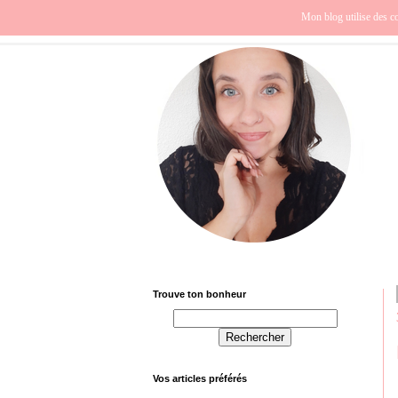
Beauté
Europe
Fra
Mon blog utilise des co
Trouve ton bonheur
Vos articles préférés