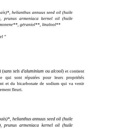
ïs)*, helianthus annuus seed oil (huile
, prunus armeniaca kernel oil (huile
limonene**, géraniol**, linalool**
el "
el
(
sans sels d'aluminium ou alcool
)
et contient
e qui sont réputées pour leurs propriétés
tant et du bicarbonate de sodium qui va venir
ement fleuri.
ïs)*, helianthus annuus seed oil (huile
, prunus armeniaca kernel oil (huile