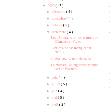
▼
2020
( 47 )
►
décembre
( 4 )
►
novembre
( 4 )
►
octobre
( 5 )
▼
septembre
( 4 )
Les déodorants solides naturels de
Clémence et Vivien
5 séries à ne pas manquer sur
Netflix
5 idées pour le petit déjeuner
Le mascara Get big lashes volume
curl de Essence
►
août
( 4 )
►
juillet
( 5 )
►
juin
( 4 )
►
mai
( 5 )
►
avril
( 2 )