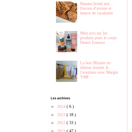
Banana bread aux
flocons d'avoine et
beurre de cacahuète
Mon avis sur les
produits pour le corps
Desert Essence
La box Blissim en
édition limitée À
l'aventure avec Margot
YMF
Les archives
►
2024
( 6 )
►
2023
( 18 )
►
2022
( 33 )
►
2021
( 47 )