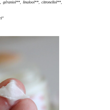
 géraniol**, linalool**, citronellol**,
el"