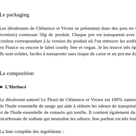
Le packaging
Les déodorants de Clémence et Vivien se présentent dans des pots en v
terminés
) contenant 50g de produit. Chaque pot est transparent avec
couleur correspondant à la version du produit où l'on retrouve les acti
en France ou encore le label cruelty free et vegan. Je les trouve très ép
Ils sont solides, faciles à transporter sans risque de casse et un pot me d
La composition
►
L'Herbacé
Le déodorant naturel Le Fleuri de Clémence et Vivien est 100% nature
de l'huile essentielle de sauge qui aide à réduire les odeurs de transpirat
et de l'huile essentielle de romarin qui tonifie. Il contient également d
bicarbonate de sodium qui neutralise les odeurs. Son parfum est très frais
La liste complète des ingrédients :