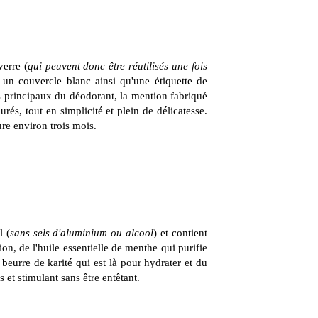
erre (
qui peuvent donc être réutilisés une fois
 un couvercle blanc ainsi qu'une étiquette de
fs principaux du déodorant, la mention fabriqué
urés, tout en simplicité et plein de délicatesse.
ure environ trois mois.
l (
sans sels d'aluminium ou alcool
) et contient
ion, de l'huile essentielle de menthe qui purifie
u beurre de karité qui est là pour hydrater et du
 et stimulant sans être entêtant.