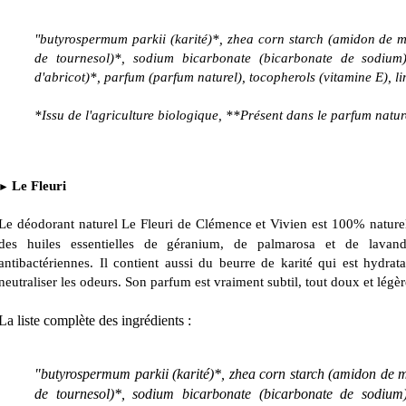
"butyrospermum parkii (karité)*, zhea corn starch (amidon de ma
de tournesol)*, sodium bicarbonate (bicarbonate de sodium)
d'abricot)*, parfum (parfum naturel), tocopherols (vitamine E), 
*Issu de l'agriculture biologique, **Présent dans le parfum natur
Le Fleu
ri
►
Le déodorant naturel Le Fleuri de Clémence et Vivien est 100% natur
des huiles essentielles de géranium, de palmarosa et de lavand
antibactériennes. Il contient aussi du beurre de karité qui est hydra
neutraliser les odeurs. Son parfum est vraiment subtil, tout doux et légèr
La liste complète des ingrédients :
"butyrospermum parkii (karité)*, zhea corn starch (amidon de ma
de tournesol)*, sodium bicarbonate (bicarbonate de sodium)