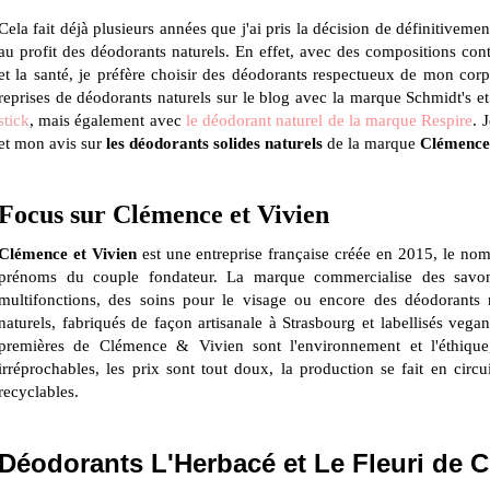
Cela fait déjà plusieurs années que j'ai pris la décision de définitivem
au profit des déodorants naturels.
En effet, avec des compositions con
et la santé, je préfère choisir des déodorants respectueux de mon corp
reprises de déodorants naturels sur le blog avec la marque Schmidt's e
stick
, mais également avec
le déodorant naturel de la marque Respire
. 
et mon avis sur
les déodorants solides naturels
de la marque
Clémence 
Focus sur
Clémence et Vivien
Clémence et Vivien
est une entreprise française créée en 2015, le no
prénoms du couple fondateur. La marque commercialise des savons
multifonctions, des soins pour le visage ou encore des déodorants 
naturels, fabriqués de façon artisanale à Strasbourg et labellisés vega
premières de Clémence & Vivien sont l'environnement et l'éthique
irréprochables, les prix sont tout doux, la production se fait en circ
recyclables.
Déodorants L'Herbacé et Le Fleuri de C