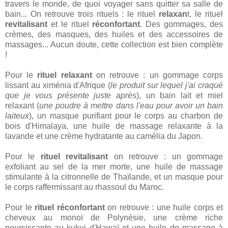
travers le monde, de quoi voyager sans quitter sa salle de
bain... On retrouve trois rituels : le rituel
relaxan
t, le rituel
revitalisant
et le rituel
réconfortant
. Des gommages, des
crèmes, des masques, des huiles et des accessoires de
massages... Aucun doute, cette collection est bien complète
!
Pour le
rituel relaxant
on retrouve : un gommage corps
lissant au ximénia d'Afrique (
le produit sur lequel j'ai craqué
que je vous présente juste après
), un bain lait et miel
relaxant (
une poudre à mettre dans l'eau pour avoir un bain
laiteux
), un masque purifiant pour le corps au charbon de
bois d'Himalaya, une huile de massage relaxante à la
lavande et une crème hydratante au camélia du Japon.
Pour le
rituel revitalisant
on retrouve : un gommage
exfoliant au sel de la mer morte, une huile de massage
stimulante à la citronnelle de Thaïlande, et un masque pour
le corps raffermissant au rhassoul du Maroc.
Pour le
rituel réconfortant
on retrouve : une huile corps et
cheveux au monoï de Polynésie, une crème riche
noursissante au kukui d'Hawaï et une huile de massage à