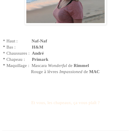
* Haut :
Naf-Naf
*
Bas :
H&M
* Chaussures :
André
*
Chapeau :
Primark
*
Maquillage :
Mascara
Wonderful
de
Rimmel
Rouge à lèvres
Impassioned
de
MAC
Et vous, les chapeaux, ça vous plaît ?