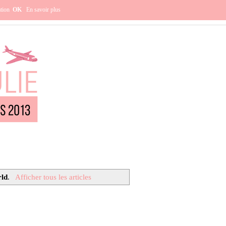
e ?
ation
OK
En savoir plus
rld
.
Afficher tous les articles