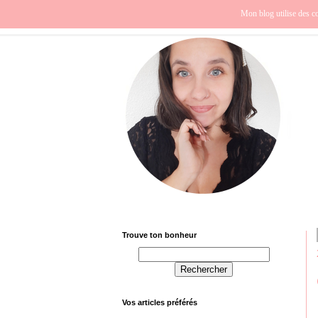
Beauté
Europe
Fra
Mon blog utilise des co
Trouve ton bonheur
Vos articles préférés