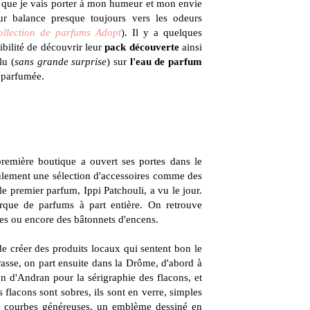
ui que je vais porter à mon humeur et mon envie
ur balance presque toujours vers les odeurs
llection de parfums Adopt
). Il y a quelques
ibilité de découvrir leur
pack découverte
ainsi
lu (
sans grande surprise
) sur
l'eau de parfum
e parfumée.
première boutique a ouvert ses portes dans le
seulement une sélection d'accessoires comme des
le premier parfum, Ippi Patchouli, a vu le jour.
que de parfums à part entière. On retrouve
es ou encore des bâtonnets d'encens.
n de créer des produits locaux qui sentent bon le
rasse, on part ensuite dans la Drôme, d'abord à
on d'Andran pour la sérigraphie des flacons, et
s flacons sont sobres, ils sont en verre, simples
 aux courbes généreuses, un emblème dessiné en