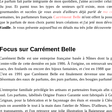
Le parfum fait partie intégrante de mon quotidien, j'aime accorder cel
du jour. Et parmi tous les types de senteurs qu'il existe, mon cœ
gourmandes et sucrées (
je vous avais d'ailleurs déjà parlé de
ma co
semaines, les parfumeurs français
Carrément Belle
m'ont offert la poss
que le parfum de mon choix parmi leurs créations et j'ai jeté mon dévo
Vanille
. Je vous présente aujourd'hui en détails ma très jolie découvert
Focus sur Carrément Belle
Carrément Belle est une entreprise française basée à Nîmes dont la 
centre-ville de cette dernière en juin 1986. À l'origine, on retrouvait 
sacs, des foulards ou encore des bijoux fantaisies, et c'est en 1988 que 
C'est en 1991 que Carrément Belle est finalement devenue une mar
désormais des eaux de parfums, des purs parfums, des bougies parfumé
L'entreprise familiale privilégie les artisans et partenaires français afi
sud. Les parfums, labélisés Origine France Garantie sont fabriqués à G
Grignan, pour la fabrication et le façonnage des étuis et ensuite à Clé
puis on assemble le tout à la main dans l'atelier de Nîmes. D'ailleurs, le
et transparents, et l'on retrouve une jolie illustration la Baigneuse