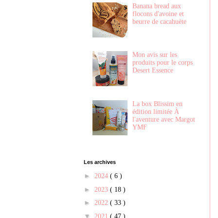
Banana bread aux
flocons d'avoine et
beurre de cacahuète
Mon avis sur les
produits pour le corps
Desert Essence
La box Blissim en
édition limitée À
l'aventure avec Margot
YMF
Les archives
►
2024
( 6 )
►
2023
( 18 )
►
2022
( 33 )
▼
2021
( 47 )