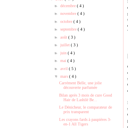
►
décembre
( 4 )
►
novembre
( 4 )
►
octobre
( 4 )
►
septembre
( 4 )
►
août
( 3 )
►
juillet
( 3 )
►
juin
( 4 )
►
mai
( 4 )
►
avril
( 5 )
▼
mars
( 4 )
Carrément Belle, une jolie
découverte parfumée
Bilan après 3 mois de cure Good
Hair de Lashilé Be...
Le Dénicheur, le comparateur de
prix transparent
Les crayons fards à paupières 3-
en-1 All Tigers