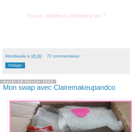
Et vous, adeptes du shampoing sec ?
blondiejulie
à
18:30
72 commentaires:
Partager
mardi 18 février 2014
Mon swap avec Clairemakeupandco