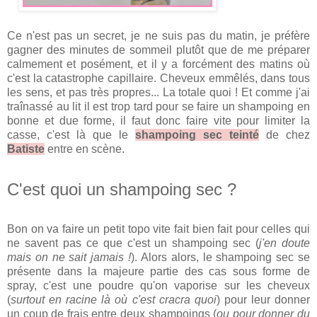
Ce n'est pas un secret, je ne suis pas du matin, je préfère
gagner des minutes de sommeil plutôt que de me préparer
calmement et posément, et il y a forcément des matins où
c'est la catastrophe capillaire. Cheveux emmêlés, dans tous
les sens, et pas très propres... La totale quoi ! Et comme j'ai
traînassé au lit il est trop tard pour se faire un shampoing en
bonne et due forme, il faut donc faire vite pour limiter la
casse, c'est là que le
shampoing sec teinté
de chez
Batiste
entre en scène.
C'est quoi un shampoing sec ?
Bon on va faire un petit topo vite fait bien fait pour celles qui
ne savent pas ce que c'est un shampoing sec (
j'en doute
mais on ne sait jamais !
). Alors alors, le shampoing sec se
présente dans la majeure partie des cas sous forme de
spray, c'est une poudre qu'on vaporise sur les cheveux
(
surtout en racine là où c'est cracra quoi
) pour leur donner
un coup de frais entre deux shampoings (
ou pour donner du