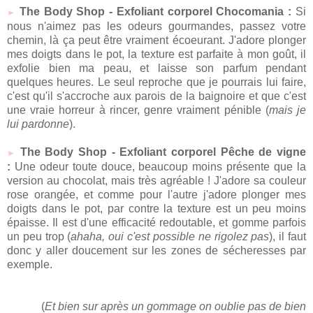
The Body Shop - Exfoliant corporel Chocomania :
Si
►
nous n'aimez pas les odeurs gourmandes, passez votre
chemin, là ça peut être vraiment écoeurant. J'adore plonger
mes doigts dans le pot, la texture est parfaite à mon goût, il
exfolie bien ma peau, et laisse son parfum pendant
quelques heures. Le seul reproche que je pourrais lui faire,
c'est qu'il s'accroche aux parois de la baignoire et que c'est
une vraie horreur à rincer, genre vraiment pénible (
mais je
lui pardonne
).
The Body Shop - Exfoliant corporel Pêche de vigne
►
:
Une odeur toute douce, beaucoup moins présente que la
version au chocolat, mais très agréable ! J'adore sa couleur
rose orangée, et comme pour l'autre j'adore plonger mes
doigts dans le pot, par contre la texture est un peu moins
épaisse. Il est d'une efficacité redoutable, et gomme parfois
un peu trop (
ahaha, oui c'est possible ne rigolez pas
), il faut
donc y aller doucement sur les zones de sécheresses par
exemple.
(
Et bien sur après un gommage on oublie pas de bien