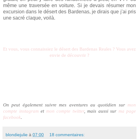
même une traversée en voiture. Si je devais résumer mon
excursion dans le désert des Bardenas, je dirais que j'ai pris
une sacré claque, voilà.
Et vous, vous connaissiez le désert des Bardenas Reales ? Vous avez
envie de découvrir ?
On peut é
galement suivre mes aventures au quotidien sur
mon
compte instagram
et
mon compte twitter
, mais aussi sur
ma page
facebook
.
blondiejulie
à
07:00
18 commentaires: