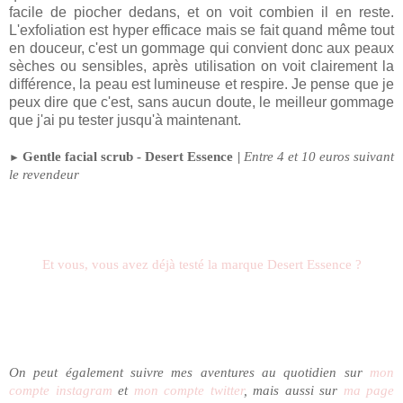
facile de piocher dedans, et on voit combien il en reste.
L'exfoliation est hyper efficace mais se fait quand même tout
en douceur, c'est un gommage qui convient donc aux peaux
sèches ou sensibles, après utilisation on voit clairement la
différence, la peau est lumineuse et respire. Je pense que je
peux dire que c'est, sans aucun doute, le meilleur gommage
que j'ai pu tester jusqu'à maintenant.
Gentle facial scrub - Desert Essence |
Entre 4 et 10 euros suivant
►
le revendeur
Et vous, vous avez déjà testé la marque Desert Essence ?
On peut é
galement suivre mes aventures au quotidien sur
mon
compte instagram
et
mon compte twitter
, mais aussi sur
ma page