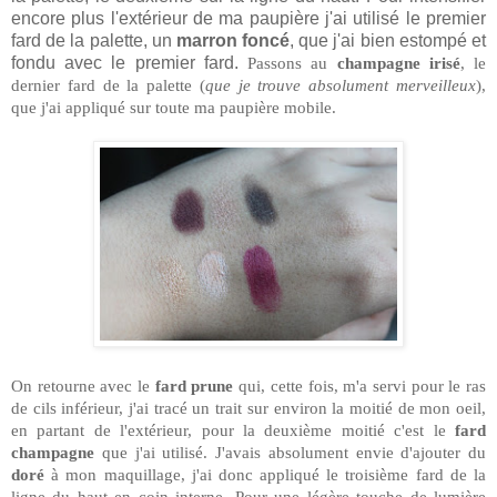
encore plus l'extérieur de ma paupière j'ai utilisé le premier
fard de la palette, un
marron foncé
, que j'ai bien estompé et
fondu avec le premier fard.
Passons au
champagne irisé
, le
dernier fard de la palette (
que je trouve absolument merveilleux
),
que j'ai appliqué sur toute ma paupière mobile.
On retourne avec le
fard prune
qui, cette fois, m'a servi pour le ras
de cils inférieur, j'ai tracé un trait sur environ la moitié de mon oeil,
en partant de l'extérieur, pour la deuxième moitié c'est le
fard
champagne
que j'ai utilisé. J'avais absolument envie d'ajouter du
doré
à mon maquillage, j'ai donc appliqué le troisième fard de la
ligne du haut en coin interne. Pour une légère touche de lumière