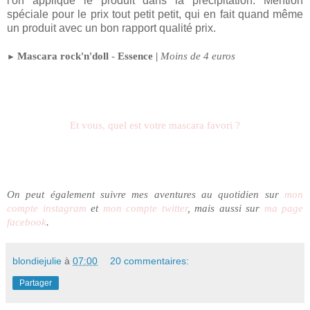
l'on applique le produit dans la précipitation. Mention
spéciale pour le prix tout petit petit, qui en fait quand même
un produit avec un bon rapport qualité prix.
Mascara rock'n'doll
-
Essence |
Moins de 4 euros
►
Et vous, quel est votre mascara favori ?
On peut é
galement suivre mes aventures au quotidien sur
mon
compte instagram
et
mon compte twitter
, mais aussi sur
ma page
facebook
.
blondiejulie
à
07:00
20 commentaires:
Partager