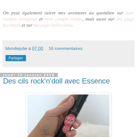
On peut également suivre mes aventures au quotidien sur
mon
compte nstagram
et
mon compte twitter
, mais aussi sur
ma page
facebook
et sur
ma page hellocoton
.
blondiejulie
à
07:00
16 commentaires:
Partager
jeudi 18 janvier 2018
Des cils rock'n'doll avec Essence