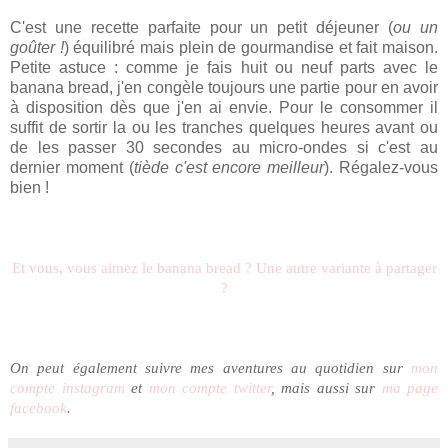
C'est une recette parfaite pour un petit déjeuner (
ou un
goûter !
) équilibré mais plein de gourmandise et fait maison.
Petite astuce : comme je fais huit ou neuf parts avec le
banana bread, j'en congèle toujours une partie pour en avoir
à disposition dès que j'en ai envie. Pour le consommer il
suffit de sortir la ou les tranches quelques heures avant ou
de les passer 30 secondes au micro-ondes si c'est au
dernier moment (
tiède c'est encore meilleur
). Régalez-vous
bien !
Et vous, vous aimez le banana bread ? Une autre variante à partager
?
On peut é
galement suivre mes aventures au quotidien sur
mon
compte instagram
et
mon compte twitter
, mais aussi sur
ma page
facebook
.