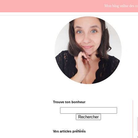
Beauté
Europe
Fra
Mon blog utilise des co
Trouve ton bonheur
Vos articles préférés