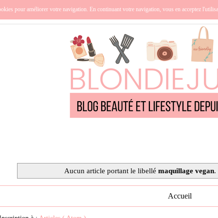
nce
Océanie
Lifestyle
Cuisine
Culture
Qui suis-j
okies pour améliorer votre navigation. En continuant votre navigation, vous en acceptez l'utilis
Aucun article portant le libellé
maquillage vegan
Accueil