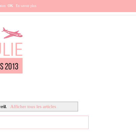
e ?
ation
OK
En savoir plus
ril
.
Afficher tous les articles