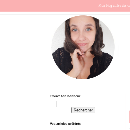
Beauté
Europe
Fra
Mon blog utilise des co
Trouve ton bonheur
Vos articles préférés