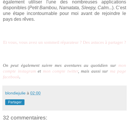
également utiliser l'une des nombreuses applications
disponibles (
Petit Bambou, Namatata, Sleepy, Calm...
). C'est
une étape incontournable pour moi avant de rejoindre le
pays des rêves.
Et vous, vous avez un sommeil réparateur ? Des astuces à partager ?
On peut également suivre mes aventures au quotidien sur
mon
compte instagram
et
mon compte twitter
, mais aussi sur
ma page
facebook
.
blondiejulie
à
02:00
Partager
32 commentaires: