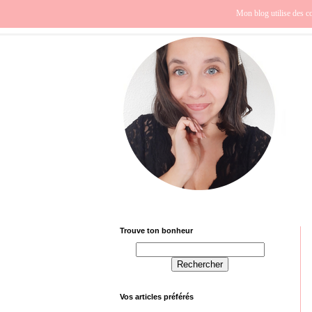
Beauté
Europe
Fra
Mon blog utilise des co
Trouve ton bonheur
Vos articles préférés