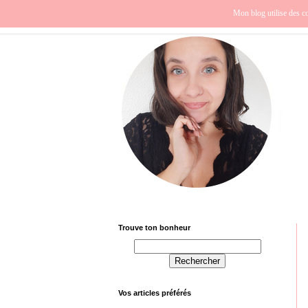
Beauté
Europe
Fra
Mon blog utilise des co
Trouve ton bonheur
Vos articles préférés