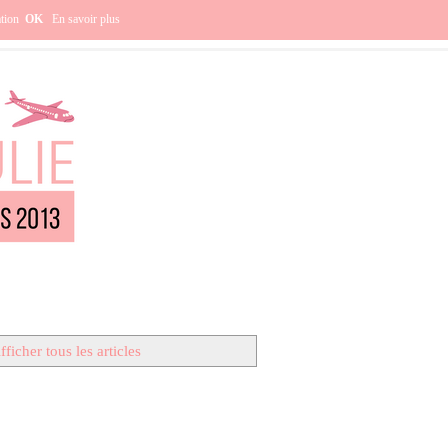
e ?
ation
OK
En savoir plus
fficher tous les articles