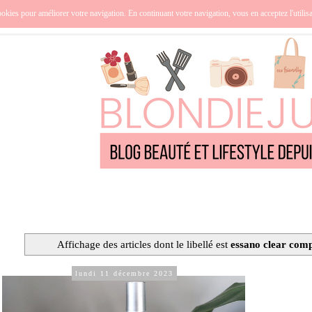
nce
Océanie
Lifestyle
Cuisine
Culture
Qui suis-j
okies pour améliorer votre navigation. En continuant votre navigation, vous en acceptez l'utilis
Affichage des articles dont le libellé est
essano clear com
lundi 11 décembre 2023