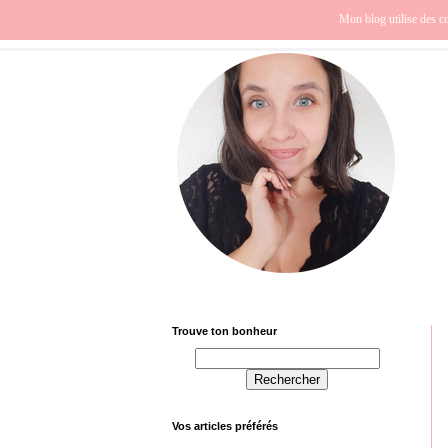
Beauté
Europe
Fra
Mon blog utilise des co
Trouve ton bonheur
Vos articles préférés