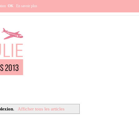
e ?
ation
OK
En savoir plus
plexion
.
Afficher tous les articles