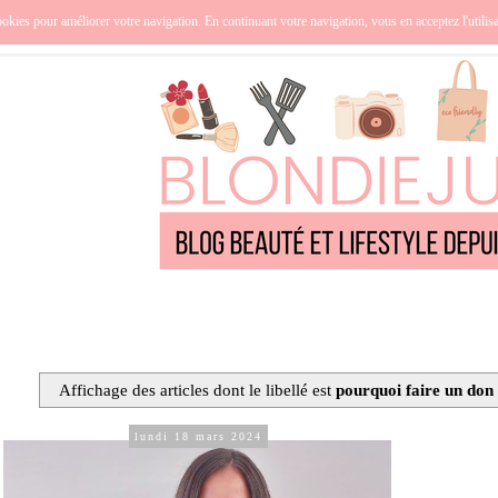
nce
Océanie
Lifestyle
Cuisine
Culture
Qui suis-j
okies pour améliorer votre navigation. En continuant votre navigation, vous en acceptez l'utilis
Affichage des articles dont le libellé est
pourquoi faire un don
lundi 18 mars 2024