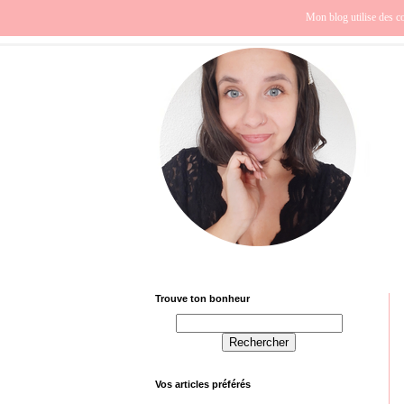
Beauté
Europe
Fra
Mon blog utilise des co
Trouve ton bonheur
Vos articles préférés