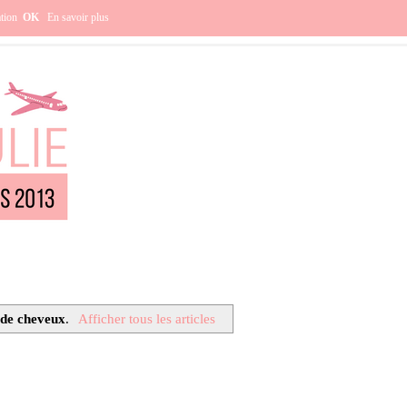
e ?
ation
OK
En savoir plus
 de cheveux
.
Afficher tous les articles