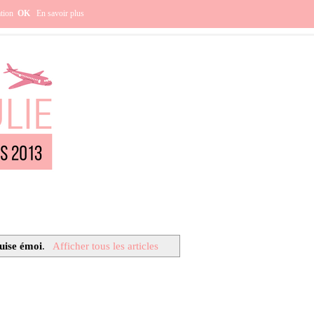
e ?
ation
OK
En savoir plus
uise émoi
.
Afficher tous les articles