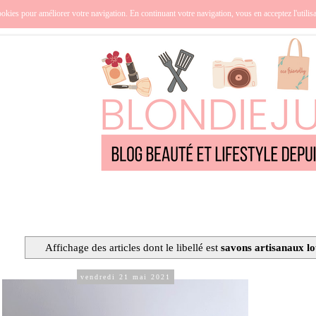
nce
Océanie
Lifestyle
Cuisine
Culture
Qui suis-j
okies pour améliorer votre navigation. En continuant votre navigation, vous en acceptez l'utilis
Affichage des articles dont le libellé est
savons artisanaux lo
vendredi 21 mai 2021