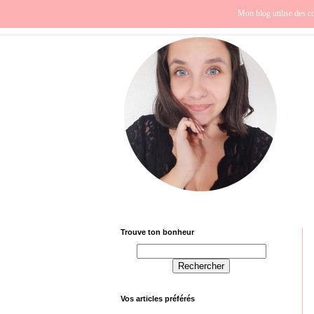
Beauté
Europe
Fra
Mon blog utilise des co
Trouve ton bonheur
Vos articles préférés