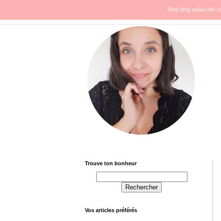
Beauté
Europe
Fra
Mon blog utilise des co
Trouve ton bonheur
Vos articles préférés