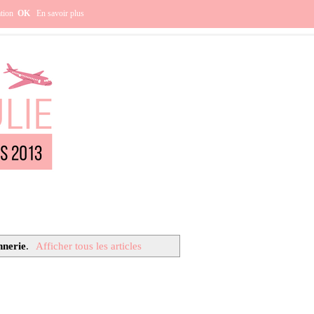
e ?
ation
OK
En savoir plus
nnerie
.
Afficher tous les articles