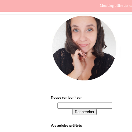
Beauté
Europe
Fra
Mon blog utilise des co
Trouve ton bonheur
Vos articles préférés