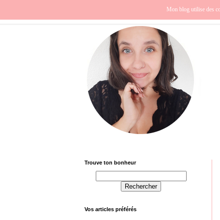
Beauté
Europe
Fra
Mon blog utilise des co
Trouve ton bonheur
Vos articles préférés