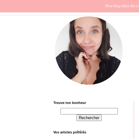
Beauté
Europe
Fra
Mon blog utilise des co
Trouve ton bonheur
Vos articles préférés