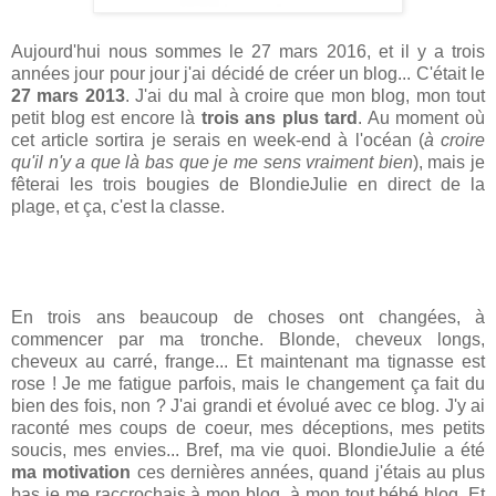
Aujourd'hui nous sommes le 27 mars 2016, et il y a trois
années jour pour jour j'ai décidé de créer un blog... C'était le
27 mars 2013
. J'ai du mal à croire que mon blog, mon tout
petit blog est encore là
trois ans plus tard
. Au moment où
cet article sortira je serais en week-end à l'océan (
à croire
qu'il n'y a que là bas que je me sens vraiment bien
), mais je
fêterai les trois bougies de BlondieJulie en direct de la
plage, et ça, c'est la classe.
En trois ans beaucoup de choses ont changées, à
commencer par ma tronche. Blonde, cheveux longs,
cheveux au carré, frange... Et maintenant ma tignasse est
rose ! Je me fatigue parfois, mais le changement ça fait du
bien des fois, non ? J'ai grandi et évolué avec ce blog. J'y ai
raconté mes coups de coeur, mes déceptions, mes petits
soucis, mes envies... Bref, ma vie quoi. BlondieJulie a été
ma motivation
ces dernières années, quand j'étais au plus
bas je me raccrochais à mon blog, à mon tout bébé blog. Et