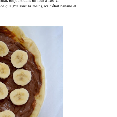
colat, toujours dans un four à 180°C.
 ce que j'ai sous la main
), ici c'était banane et