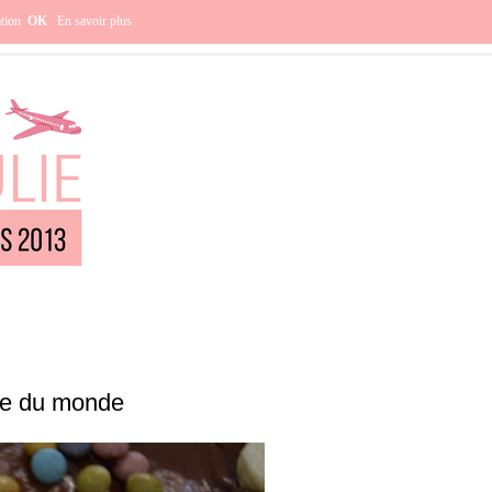
e ?
ation
OK
En savoir plus
ple du monde