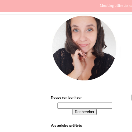
Beauté
Europe
Fra
Mon blog utilise des co
Trouve ton bonheur
Vos articles préférés