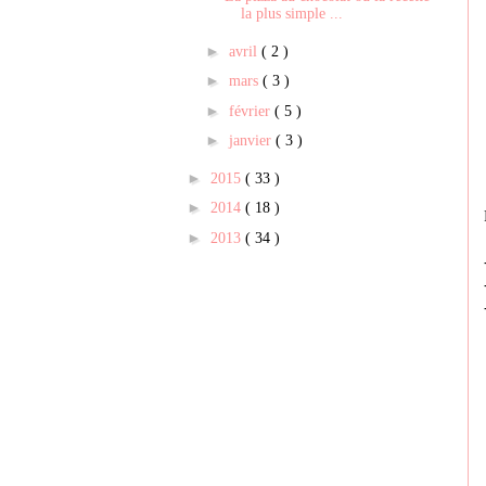
la plus simple ...
►
avril
( 2 )
►
mars
( 3 )
►
février
( 5 )
►
janvier
( 3 )
►
2015
( 33 )
►
2014
( 18 )
►
2013
( 34 )