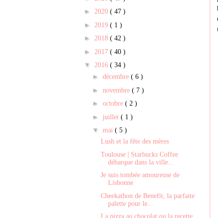
►
2020
( 47 )
►
2019
( 1 )
►
2018
( 42 )
►
2017
( 40 )
▼
2016
( 34 )
►
décembre
( 6 )
►
novembre
( 7 )
►
octobre
( 2 )
►
juillet
( 1 )
▼
mai
( 5 )
Lush et la fête des mères
Toulouse | Starbucks Coffee
débarque dans la ville...
Je suis tombée amoureuse de
Lisbonne
Cheekathon de Benefit, la parfaite
palette pour le...
La pizza au chocolat ou la recette