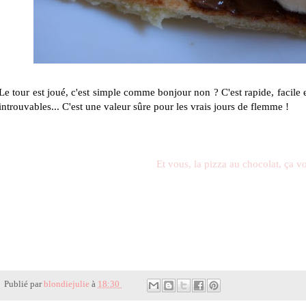
Le tour est joué, c'est simple comme bonjour non ? C'est rapide, facile 
introuvables... C'est une valeur sûre pour les vrais jours de flemme !
Et vous, la pizza au chocolat, ça v
Publié par
blondiejulie
à
18:30