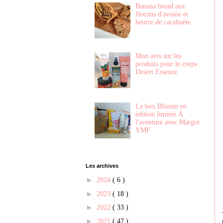
Banana bread aux
flocons d'avoine et
beurre de cacahuète
Mon avis sur les
produits pour le corps
Desert Essence
La box Blissim en
édition limitée À
l'aventure avec Margot
YMF
Les archives
►
2024
( 6 )
►
2023
( 18 )
►
2022
( 33 )
►
2021
( 47 )