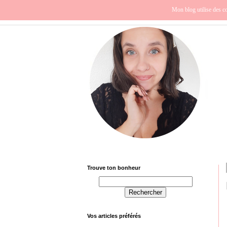
Beauté
Europe
Fra
Mon blog utilise des co
Trouve ton bonheur
Vos articles préférés