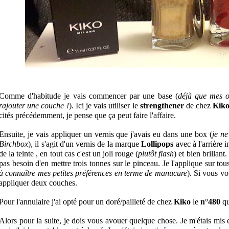
Comme d'habitude je vais commencer par une base (
déjà que mes on
rajouter une couche !
). Ici je vais utiliser le 
strengthener
 de chez 
Kik
cités précédemment, je pense que ça peut faire l'affaire.
Ensuite, je vais appliquer un vernis que j'avais eu dans une box (
je ne
Birchbox
), il s'agit d'un vernis de la marque 
Lollipops
avec à l'arrière i
de la teinte , en tout cas c'est un joli rouge (
plutôt flash
) et bien brillant.
pas besoin d'en mettre trois tonnes sur le pinceau. Je l'applique sur tou
à connaître mes petites préférences en terme de manucure
). 
Si vous vou
appliquer deux couches.
Pour l'annulaire j'ai opté pour un doré/pailleté de chez
Kiko
le 
n°480
 q
Alors pour la suite, je dois vous avouer quelque chose. Je m'étais mis en 