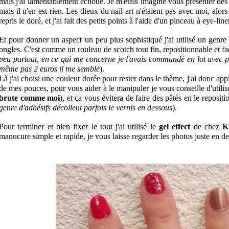
mais j'ai lamentablement échoué. Je m'étais imaginé vous présenter des ét
mais il n'en est rien. Les dieux du nail-art n'étaient pas avec moi, alors j
repris le doré, et j'ai fait des petits points à l'aide d'un pinceau à eye-li
Et pour donner un aspect un peu plus sophistiqué j'ai utilisé un genre
ongles. C'est comme un rouleau de scotch tout fin, repositionnable et fac
peu partout, en ce qui me concerne je l'avais commandé en lot avec pl
même pas 2 euros il me semble
).
Là j'ai choisi une couleur dorée pour rester dans le thème, j'ai donc app
de mes pouces, pour vous aider à le manipuler je vous conseille d'utilise
brute comme moi
), et ça vous évitera de faire des pâtés en le repositi
genre d'adhésifs décollent parfois le vernis en dessous
).
Pour terminer et bien fixer le tout j'ai utilisé le 
gel effect
 de chez
K
manucure simple et rapide, je vous laisse regarder les photos juste en d