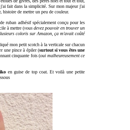
oiles de givres, des pères noël et tout et tout, 
'ai fait dans la simplicité. 
Sur mon majeur j'ai 
ner, histoire de mettre un peu de couleur.
 de ruban adhésif spécialement conçu pour les 
ile à mettre (
vous devez pouvoir en trouver un 
usieurs coloris sur Amazon, ça m'avait coûté 
liqué mon petit scotch à la verticale sur chacun 
r une pince à épiler (
surtout si vous êtes une 
onnant cinquante fois (
oui malheureusement ce 
iko
en guise de top coat. Et v
oilà une petite 
essous 