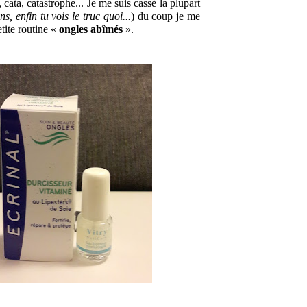
cata, catastrophe... 
Je me suis cassé la plupart 
, enfin tu vois le truc quoi...
) du coup je me 
ite routine « 
ongles abîmés 
».