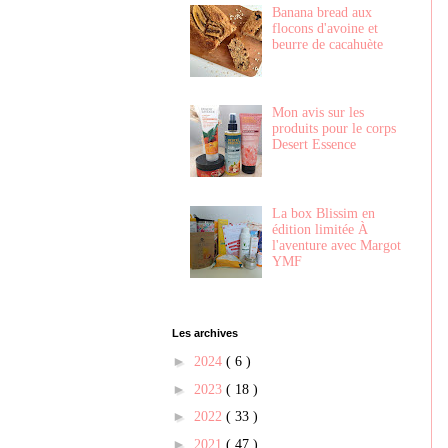
Banana bread aux
flocons d'avoine et
beurre de cacahuète
Mon avis sur les
produits pour le corps
Desert Essence
La box Blissim en
édition limitée À
l'aventure avec Margot
YMF
Les archives
►
2024
( 6 )
►
2023
( 18 )
►
2022
( 33 )
►
2021
( 47 )