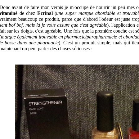
Donc avant de faire mon vernis je m'occupe de nourrir un peu mes o
vitaminé
 de chez
Ecrinal
(
une super marque abordable et trouvab
vraiment beaucoup ce produit, parce que d'abord l'odeur est juste tr
sent bof bof, mais là je vous assure que c'est agréable
), l'application 
fait sur les doigts, c'est agréable. 
Une fois que la première couche est sèc
(
marque également trouvable en pharmacie/parapharmacie et abordable e
je bosse dans une pharmacie
). 
C'est un produit simple, mais qui tie
maintenant on peut parler des choses sérieuses :