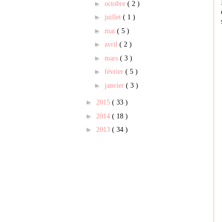
►
octobre
( 2 )
►
juillet
( 1 )
►
mai
( 5 )
►
avril
( 2 )
►
mars
( 3 )
►
février
( 5 )
►
janvier
( 3 )
►
2015
( 33 )
►
2014
( 18 )
►
2013
( 34 )