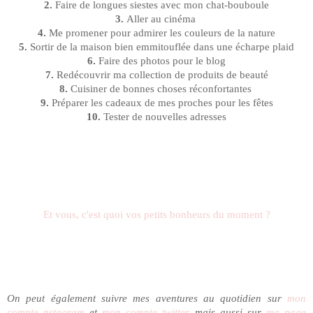
2.
Faire de longues siestes avec mon chat-bouboule
3.
Aller au cinéma
4.
Me promener pour admirer les couleurs de la nature
5.
Sortir de la maison bien emmitouflée dans une écharpe plaid
6.
Faire des photos pour le blog
7.
Redécouvrir ma collection de produits de beauté
8.
Cuisiner de bonnes choses réconfortantes
9.
Préparer les cadeaux de mes proches pour les fêtes
10.
Tester de nouvelles adresses
Et vous, c'est quoi vos petits bonheurs du moment ?
On peut également suivre mes aventures au quotidien sur
mon
compte nstagram
et
mon compte twitter
, mais aussi sur
ma page