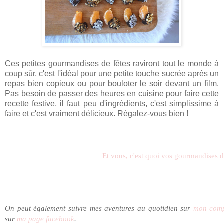
Ces petites gourmandises de fêtes raviront tout le monde à
coup sûr, c'est l'idéal pour une petite touche sucrée après un
repas bien copieux ou pour bouloter le soir devant un film.
Pas besoin de passer des heures en cuisine pour faire cette
recette festive, il faut peu d'ingrédients, c'est simplissime à
faire et c'est vraiment délicieux. Régalez-vous bien !
Et vous, c'est quoi vos gourmandises de
On peut é
galement suivre mes aventures au quotidien sur
mon comp
sur
ma page facebook
.