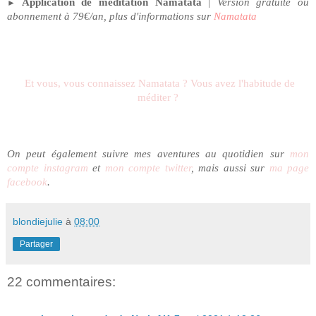
Application de méditation Namatata
|
Version gratuite ou
►
abonnement à 79€/an, plus d'informations sur
Namatata
Et vous, vous connaissez Namatata ? Vous avez l'habitude de
méditer ?
On peut également suivre mes aventures au quotidien sur
mon
compte instagram
et
mon compte twitter
, mais aussi sur
ma page
facebook
.
blondiejulie
à
08:00
Partager
22 commentaires: