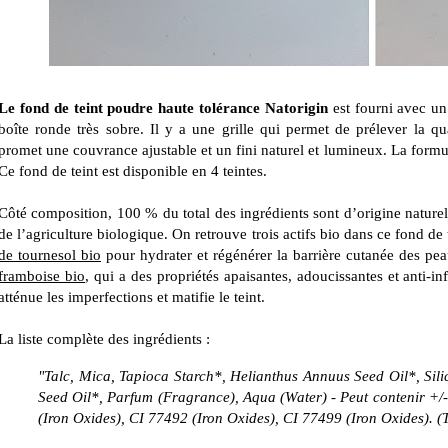
Le fond de teint poudre haute tolérance Natorigin
est fourni avec un
boîte ronde très sobre. Il y a une grille qui permet de prélever la q
promet une couvrance ajustable et un fini naturel et lumineux. La formul
Ce fond de teint est disponible en 4 teintes.
Côté composition, 100 % du total des ingrédients sont d’origine naturell
de l’agriculture biologique. On retrouve trois actifs bio dans ce fond de 
de tournesol bio
pour hydrater et régénérer la barrière cutanée des pea
framboise bio
, qui a des propriétés apaisantes, adoucissantes et anti-i
atténue les imperfections et matifie le teint.
La liste complète des ingrédients :
"Talc, Mica, Tapioca Starch*, Helianthus Annuus Seed Oil*, Sil
Seed Oil*, Parfum (Fragrance), Aqua (Water) - Peut contenir +/
(Iron Oxides), CI 77492 (Iron Oxides), CI 77499 (Iron Oxides). 