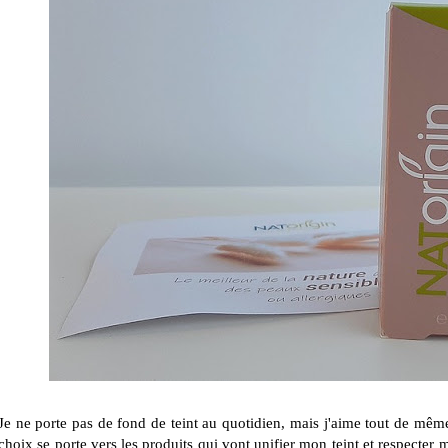
Je ne porte pas de fond de teint au quotidien, mais j'aime tout de mê
choix se porte vers les produits qui vont unifier mon teint et respecter 