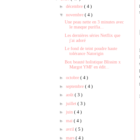
►
décembre
( 4 )
▼
novembre
( 4 )
Une peau nette en 3 minutes avec
le masque purifia...
Les dernières séries Netflix que
j'ai adoré
Le fond de teint poudre haute
tolérance Natorigin
Box beauté holistique Blissim x
Margot YMF en édit...
►
octobre
( 4 )
►
septembre
( 4 )
►
août
( 3 )
►
juillet
( 3 )
►
juin
( 4 )
►
mai
( 4 )
►
avril
( 5 )
►
mars
( 4 )