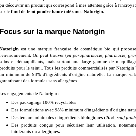
pu découvrir un produit qui correspond à mes attentes grâce à l'incroya
sur
le fond de teint poudre haute tolérance Natorigin
.
Focus sur la marque Natorigin
Natorigin
est une marque française de cosmétique bio qui propose
l'environnement. On peut trouver (
en parapharmacie, pharmacie, gran
soins et démaquillants, mais surtout une large gamme de maquillage
produits pour le teint... Tous les produits commercialisés par Natorigin
un minimum de 98% d'ingrédients d'origine naturelle. La marque valo
garantissant des formules sans allergènes.
Les engagements de Natorigin :
Des packagings 100% recyclables
Des formulations avec 98% minimum d'ingrédients d'origine natu
Des teneurs minimales d'ingrédients biologiques (
20%, sauf produ
Des produits conçus pour sécuriser leur utilisation, notamm
intolérants ou allergiques.