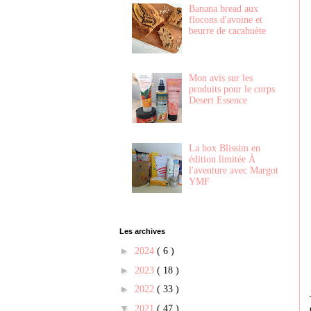
Banana bread aux
flocons d'avoine et
beurre de cacahuète
Mon avis sur les
produits pour le corps
Desert Essence
La box Blissim en
édition limitée À
l'aventure avec Margot
YMF
Les archives
►
2024
( 6 )
►
2023
( 18 )
►
2022
( 33 )
▼
2021
( 47 )