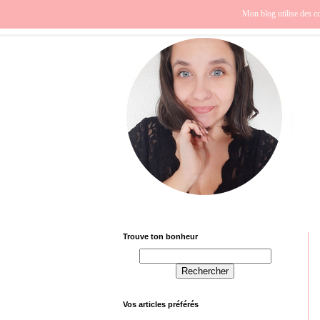
Beauté
Europe
Fra
Mon blog utilise des co
Trouve ton bonheur
Vos articles préférés