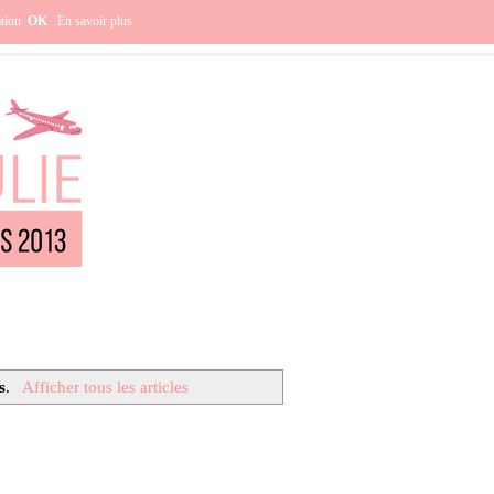
e ?
ation
OK
En savoir plus
s
.
Afficher tous les articles