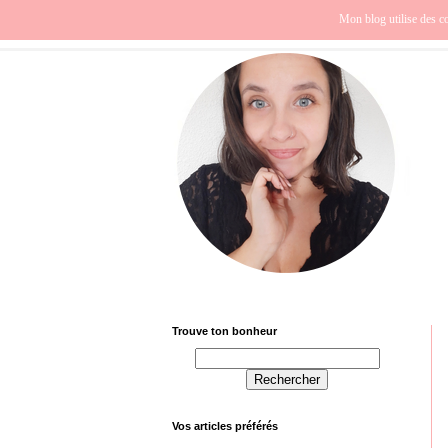
Beauté
Europe
Fra
Mon blog utilise des co
Trouve ton bonheur
Vos articles préférés