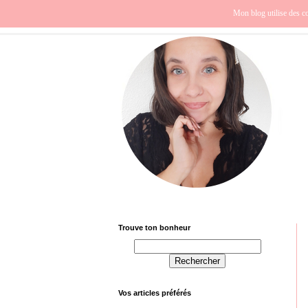
Beauté
Europe
Fra
Mon blog utilise des co
Trouve ton bonheur
Vos articles préférés