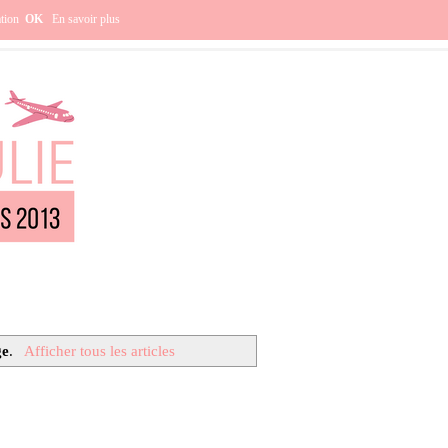
e ?
ation
OK
En savoir plus
ge
.
Afficher tous les articles