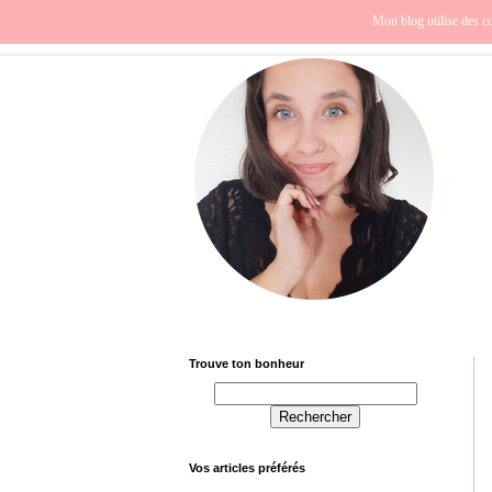
Beauté
Europe
Fra
Mon blog utilise des co
Trouve ton bonheur
Vos articles préférés