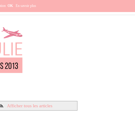
e ?
ation
OK
En savoir plus
sh
.
Afficher tous les articles