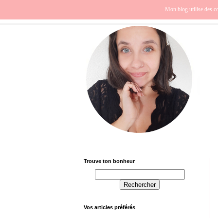
Beauté
Europe
Fra
Mon blog utilise des co
Trouve ton bonheur
Vos articles préférés