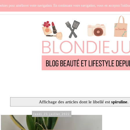
nce
Océanie
Lifestyle
Cuisine
Culture
Qui suis-j
okies pour améliorer votre navigation. En continuant votre navigation, vous en acceptez l'utilis
Affichage des articles dont le libellé est
spiruline
.
lundi 25 juillet 2022