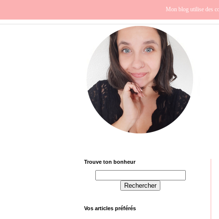
Beauté
Europe
Fra
Mon blog utilise des co
Trouve ton bonheur
Vos articles préférés