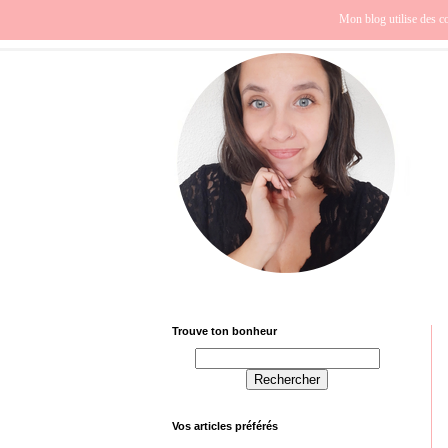
Beauté
Europe
Fra
Mon blog utilise des co
Trouve ton bonheur
Vos articles préférés