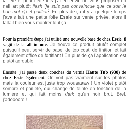
la tête et pour cette fois j'ai eu envie de vous proposer un 
nail art plutôt 
flash
 (
je suis pas convaincue que ce soit le 
bon mot x)
) et 
pailleté
. 
En plus de ça il y a quelque temps 
j'avais fait une petite folie 
Essie
 sur vente privée, alors il 
fallait bien vous montrer tout ça !
Pour la première étape j'ai utilisé une nouvelle base de chez 
Essie
, il 
s'agit de la 
all in one
. 
Je trouve ce produit plutôt complet 
puisqu'il peut servir de base, de top coat, de finition et fait 
également office de fortifiant ! En plus de ça l'application est 
plutôt agréable.
Ensuite, j'ai passé deux couches du vernis 
Haute Tub (938)
de 
chez 
Essie
 également. 
On voit pas vraiment sur les photos 
mais la couleur est juste trop wouaaaaw ! Un violet plutôt 
sombre et pailleté, qui change de teinte en fonction de la 
lumière et qui fait moins 
dark
 qu'un noir brut. Bref, 
j'adoooore !