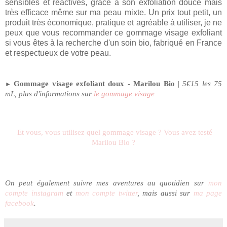
sensibles et réactives, grâce à son exfoliation douce mais
très efficace même sur ma peau mixte. Un prix tout petit, un
produit très économique, pratique et agréable à utiliser, je ne
peux que vous recommander ce gommage visage exfoliant
si vous êtes à la recherche d'un soin bio, fabriqué en France
et respectueux de votre peau.
Gommage visage exfoliant doux - Marilou Bio
|
5€15 les 75
►
mL, plus d'informations sur
le gommage visage
Et vous, vous utilisez quel gommage visage ? Vous avez testé
Marilou Bio ?
On peut également suivre mes aventures au quotidien sur
mon
compte instagram
et
mon compte twitter
, mais aussi sur
ma page
facebook
.