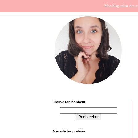
Beauté
Europe
Fra
Mon blog utilise des co
Trouve ton bonheur
Vos articles préférés