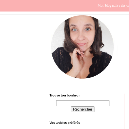
Beauté
Europe
Fra
Mon blog utilise des co
Trouve ton bonheur
Vos articles préférés