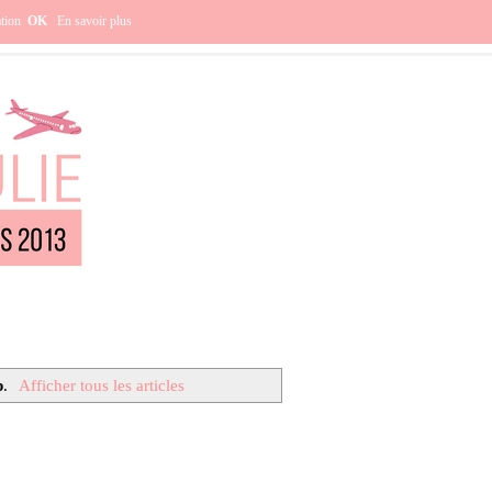
e ?
ation
OK
En savoir plus
p
.
Afficher tous les articles