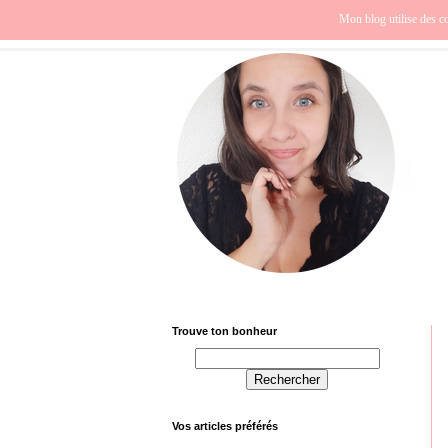
Beauté
Europe
Fra
Mon blog utilise des co
Trouve ton bonheur
Vos articles préférés