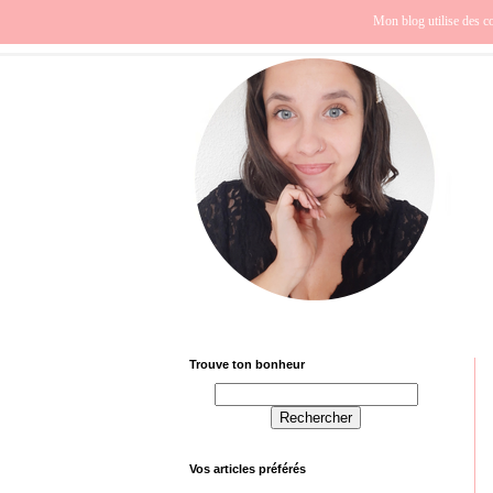
Beauté
Europe
Fra
Mon blog utilise des co
Trouve ton bonheur
Vos articles préférés