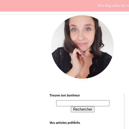
Beauté
Europe
Fra
Mon blog utilise des co
Trouve ton bonheur
Vos articles préférés