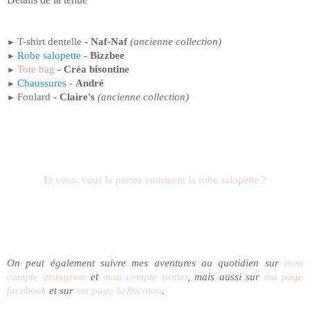
T-shirt dentelle
- Naf-Naf
(ancienne collection)
►
Robe salopette
-
Bizzbee
►
Tote bag
- Créa bisontine
►
Chaussures
-
André
►
Foulard
- Claire's
(ancienne collection)
►
Et vous, vous la portez comment la robe salopette ?
On peut également suivre mes aventures au quotidien sur
mon
compte instagram
et
mon compte twitter
, mais aussi sur
ma page
facebook
et sur
ma page hellocoton
.