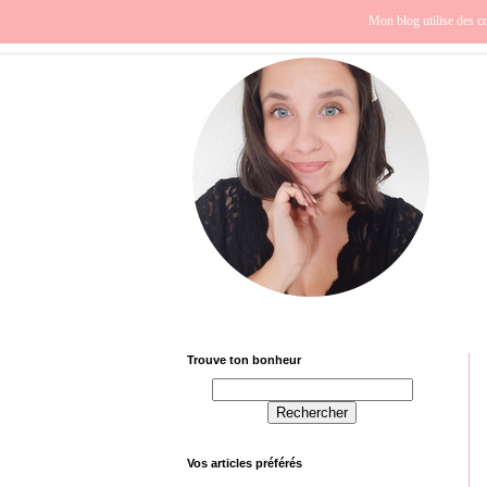
Beauté
Europe
Fra
Mon blog utilise des co
Trouve ton bonheur
Vos articles préférés