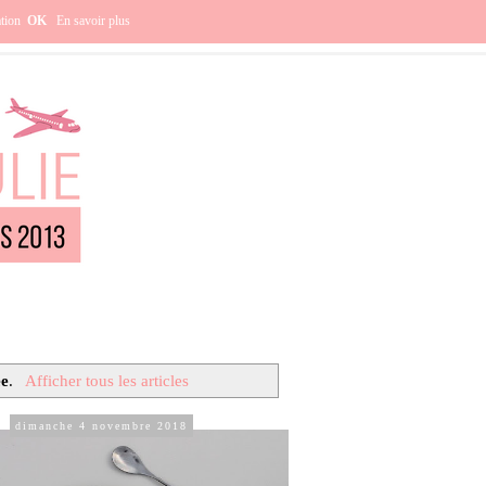
e ?
ation
OK
En savoir plus
ée
.
Afficher tous les articles
dimanche 4 novembre 2018